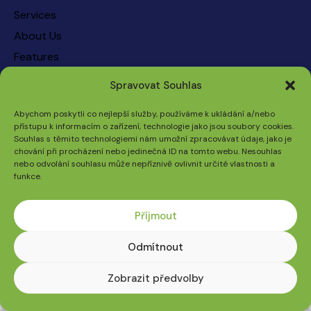
Services
About Us
Features
Contacts
Spravovat Souhlas
Say Hello
Abychom poskytli co nejlepší služby, používáme k ukládání a/nebo
přístupu k informacím o zařízení, technologie jako jsou soubory cookies.
Souhlas s těmito technologiemi nám umožní zpracovávat údaje, jako je
info@email.com
chování při procházení nebo jedinečná ID na tomto webu. Nesouhlas
nebo odvolání souhlasu může nepříznivě ovlivnit určité vlastnosti a
funkce.
ThemeRex
© {{Y}}. All Rights Reserved.
Příjmout
Odmítnout
Zobrazit předvolby