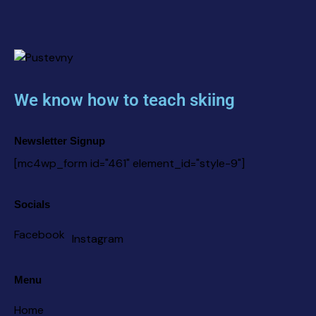
We know how to teach skiing
Newsletter Signup
[mc4wp_form id="461" element_id="style-9"]
Socials
Facebook
Instagram
Menu
Home