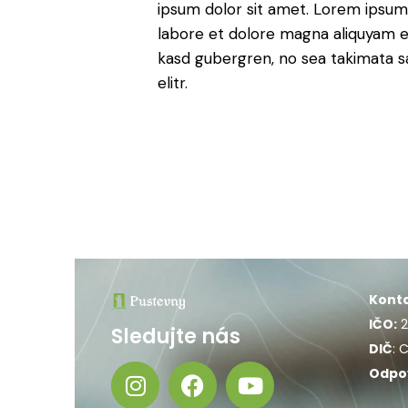
ipsum dolor sit amet. Lorem ipsum
labore et dolore magna aliquyam er
kasd gubergren, no sea takimata s
elitr.
Konta
IČO:
2
Sledujte nás
DIČ
: 
Odpo