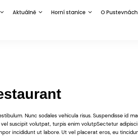
Aktuálně
Horní stanice
O Pustevnách
estaurant
vestibulum. Nunc sodales vehicula risus. Suspendisse id mau
e vel suscipit volutpat, turpis enim volutpSectetur adipisc
por incididunt ut labore. Ut vel placerat eros, eu tincidunt