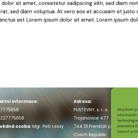
 dolor sit amet, consetetur sadipscing elitr, sed diam n
at, sed diam voluptua. At vero eos et accusam et justo d
anctus est Lorem ipsum dolor sit amet. Lorem ipsum dolo
ktní informace:
Adresa:
7775658
PUSTEVNY, s. r. o.
Abychom pos
informacím o
CZ27775658
Trojanovice 477
technologie
vědná osoba
: Mgr. Petr Lessy
744 01 Frenštát p. R.
jedinečná I
ovlivnit urči
Czech Republic