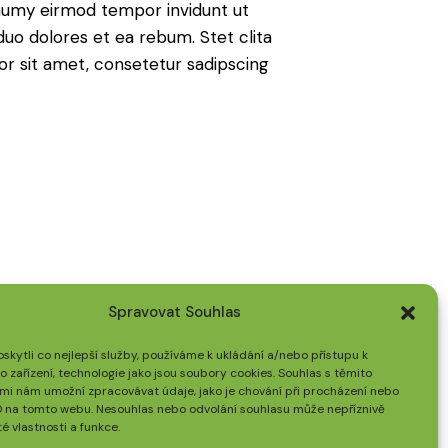
onumy eirmod tempor invidunt ut
uo dolores et ea rebum. Stet clita
r sit amet, consetetur sadipscing
Spravovat Souhlas
+420 739 392 969
kytli co nejlepší služby, používáme k ukládání a/nebo přístupu k
 zařízení, technologie jako jsou soubory cookies. Souhlas s těmito
Na tomto tel. čísle nepodáváme
mi nám umožní zpracovávat údaje, jako je chování při procházení nebo
informace o sjízdnosti cesty z
D na tomto webu. Nesouhlas nebo odvolání souhlasu může nepříznivě
té vlastnosti a funkce.
Prostřední Bečvy