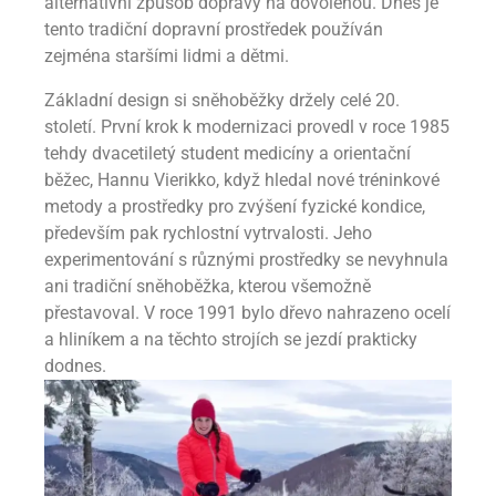
alternativní způsob dopravy na dovolenou. Dnes je
tento tradiční dopravní prostředek používán
zejména staršími lidmi a dětmi.
Základní design si sněhoběžky držely celé 20.
století. První krok k modernizaci provedl v roce 1985
tehdy dvacetiletý student medicíny a orientační
běžec, Hannu Vierikko, když hledal nové tréninkové
metody a prostředky pro zvýšení fyzické kondice,
především pak rychlostní vytrvalosti. Jeho
experimentování s různými prostředky se nevyhnula
ani tradiční sněhoběžka, kterou všemožně
přestavoval. V roce 1991 bylo dřevo nahrazeno ocelí
a hliníkem a na těchto strojích se jezdí prakticky
dodnes.