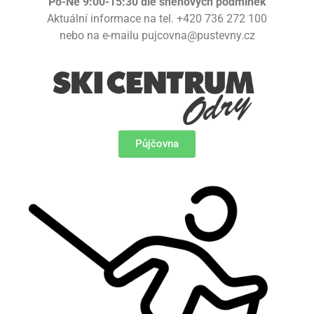
Po-Ne 9:00-15:30 dle sněhových podmínek
Aktuální informace na tel. +420 736 272 100
nebo na e-mailu pujcovna@pustevny.cz
Půjčovna