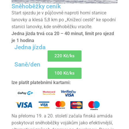
Sněhoběžky ceník
Start sjezdu je v půjčovně naproti horní stanice
lanovky a klesá 5,8 km po „Knížecí cestě“ ke spodní
stanici lanovky, kde sněhoběžku vracíte.
Jedna jízda trvá cca 20 – 40 minut, limit pro sjezd
je 1 hodina
Jedna jízda
220 Kč/ks
Saně/den
100 Kč/ks
lze platit platebními kartami:
Na přelomu 19. a 20. století začala finská armáda
poskytovat sněhoběžky vojákům jako efektivnější,