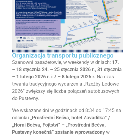
Organizacja transportu publicznego
Szanowni pasażerowie, w weekendy w dniach:
17.
– 18 stycznia 24. – 25 stycznia 2026 r., 31 stycznia
– 1 lutego 2026 r. i 7 – 8 lutego 2026 r.
Na czas
trwania tradycyjnego wydarzenia „Rzeźby Lodowe
2026” zwiększy się liczba połączeń autobusowych
do Pustevny.
We wskazane dni w godzinach od 8:34 do 17:45 na
odcinku
„Prostřední Bečva, hotel Zavadilka” /
„Horní Bečva, Fojtství” – „Prostřední Bečva,
Pustevny konečná” zostanie wprowadzony
w