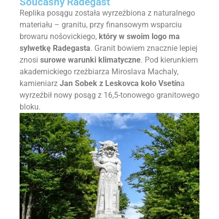
Současný Radegast
Replika posągu została wyrzeźbiona z naturalnego
materiału – granitu, przy finansowym wsparciu
browaru nošovickiego,
który w swoim logo ma
sylwetkę Radegasta
. Granit bowiem znacznie lepiej
znosi
surowe warunki klimatyczne
. Pod kierunkiem
akademickiego rzeźbiarza Miroslava Machaly,
kamieniarz
Jan Sobek z Leskovca koło Vsetín
a
wyrzeźbił nowy posąg z 16,5-tonowego granitowego
bloku.