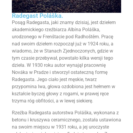
Radegast Poláška.
Posąg Radegasta, jaki znamy dzisiaj, jest dziełem
akademickiego rzeźbiarza Albína Poláška,
urodzonego w Frenštacie pod Radhoštěm. Pracę
nad swoim dziełem rozpoczął już w 1924 roku, a
wiadomo, że w Stanach Zjednoczonych, gdzie w
tym czasie przebywał, powstało kilka wersji tego
dzieła. W 1930 roku autor wynajął pracownię
Nováka w Pradze i stworzył ostateczną formę
Radegasta. Jego ciało jest męskie, twarz
przypomina lwa, głowa ozdobiona jest hełmem w
kształcie byczej głowy z rogami, w prawej ręce
trzyma róg obfitości, a w lewej siekierę.
Rzeźba Radegasta autorstwa Poláška, wykonana z
betonu i kruszywa ceramicznego, została ustawiona
na swoim miejscu w 1931 roku, a jej uroczyste