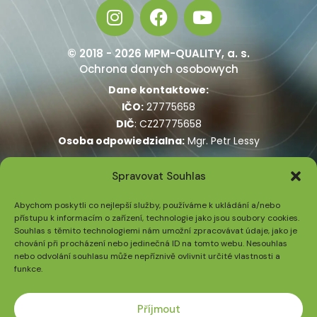
© 2018 - 2026 MPM-QUALITY, a. s.
Ochrona danych osobowych
Dane kontaktowe:
IČO:
27775658
DIČ
: CZ27775658
Osoba odpowiedzialna:
Mgr. Petr Lessy
:
Spravovat Souhlas
PUSTEVNY, s. r. o.
Trojanovice 477
Abychom poskytli co nejlepší služby, používáme k ukládání a/nebo
744 01 Frenštát p. R.
přístupu k informacím o zařízení, technologie jako jsou soubory cookies.
Souhlas s těmito technologiemi nám umožní zpracovávat údaje, jako je
Czech Republic
chování při procházení nebo jedinečná ID na tomto webu. Nesouhlas
GPS: 49.489634, 18.264958
nebo odvolání souhlasu může nepříznivě ovlivnit určité vlastnosti a
funkce.
+420 739 392 969
Příjmout
Na ten numer telefonu nie udzielamy informacji dotyczących